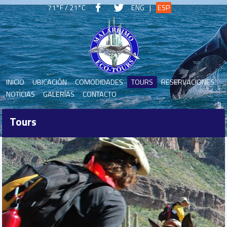
71°F / 21°C
ENG
|
ESP
INICIO
UBICACIÓN
COMODIDADES
TOURS
RESERVACIONES
NOTICIAS
GALERÍAS
CONTACTO
Tours