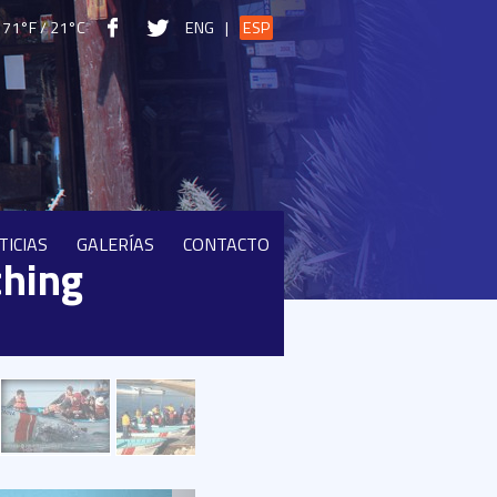
71°F / 21°C
ENG
|
ESP
TICIAS
GALERÍAS
CONTACTO
ching